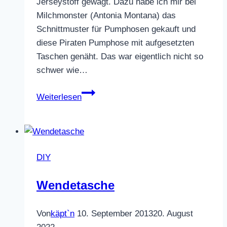
Jerseystoff gewagt. Dazu habe ich mir bei
Milchmonster (Antonia Montana) das
Schnittmuster für Pumphosen gekauft und
diese Piraten Pumphose mit aufgesetzten
Taschen genäht. Das war eigentlich nicht so
schwer wie…
Piraten
Weiterlesen
Pumphose
DIY
Wendetasche
Von
käpt`n
10. September 2013
20. August