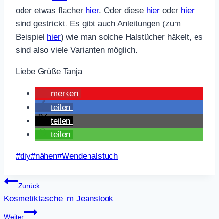
oder etwas flacher
hier
. Oder diese
hier
oder
hier
sind gestrickt. Es gibt auch Anleitungen (zum
Beispiel
hier
) wie man solche Halstücher häkelt, es
sind also viele Varianten möglich.
Liebe Grüße Tanja
merken
teilen
teilen
teilen
Schlagworte:
#
diy
#
nähen
#
Wendehalstuch
Beitragsnavigation
Zurück
Kosmetiktasche im Jeanslook
Weiter