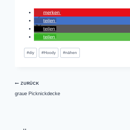
merken
teilen
teilen
teilen
Schlagworte:
#
diy
#
Hoody
#
nähen
Beitragsnavigation
ZURÜCK
graue Picknickdecke