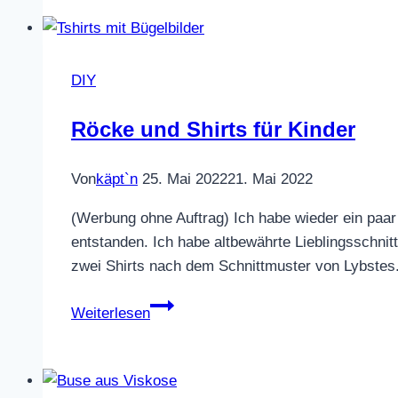
DIY
Röcke und Shirts für Kinder
Von
käpt`n
25. Mai 2022
21. Mai 2022
(Werbung ohne Auftrag) Ich habe wieder ein paar
entstanden. Ich habe altbewährte Lieblingsschni
zwei Shirts nach dem Schnittmuster von Lybstes.
Röcke
Weiterlesen
und
Shirts
für