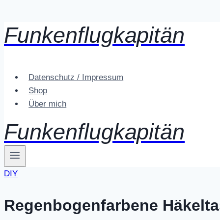
Funkenflugkapitän
Zum
Inhalt
springen
Datenschutz / Impressum
Shop
Über mich
Funkenflugkapitän
DIY
Regenbogenfarbene Häkelt