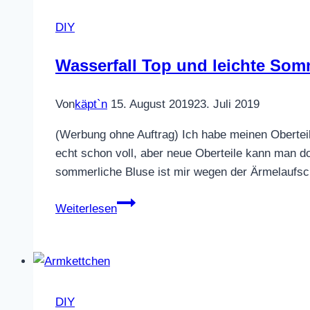
Kinder
DIY
Wasserfall Top und leichte So
Von
käpt`n
15. August 2019
23. Juli 2019
(Werbung ohne Auftrag) Ich habe meinen Oberteil
echt schon voll, aber neue Oberteile kann man d
sommerliche Bluse ist mir wegen der Ärmelaufsc
Wasserfall
Weiterlesen
Top
und
leichte
Sommerbluse
DIY