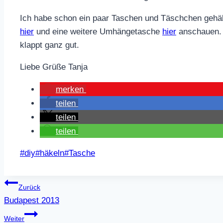
Ich habe schon ein paar Taschen und Täschchen gehäke
hier
und eine weitere Umhängetasche
hier
anschauen. 
klappt ganz gut.
Liebe Grüße Tanja
merken
teilen
teilen
teilen
Schlagworte:
#
diy
#
häkeln
#
Tasche
Beitragsnavigation
Zurück
Budapest 2013
Weiter