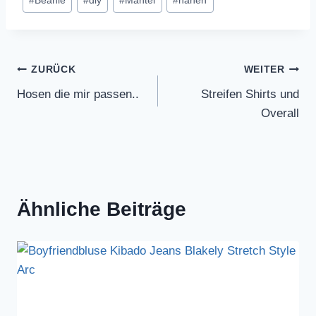
#
Beanie
#
diy
#
Mantel
#
nähen
Beitragsnavigation
ZURÜCK
WEITER
Hosen die mir passen..
Streifen Shirts und
Overall
Ähnliche Beiträge