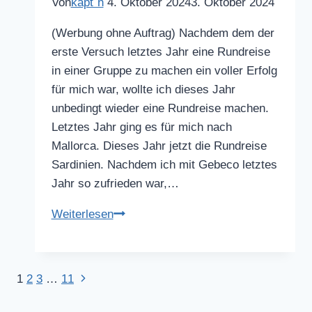
Von
käpt`n
4. Oktober 2024
3. Oktober 2024
(Werbung ohne Auftrag) Nachdem dem der
erste Versuch letztes Jahr eine Rundreise
in einer Gruppe zu machen ein voller Erfolg
für mich war, wollte ich dieses Jahr
unbedingt wieder eine Rundreise machen.
Letztes Jahr ging es für mich nach
Mallorca. Dieses Jahr jetzt die Rundreise
Sardinien. Nachdem ich mit Gebeco letztes
Jahr so zufrieden war,…
Rundreise
Weiterlesen
Sardinien
Nächste
Seitennavigation
1
2
3
…
11
Seite