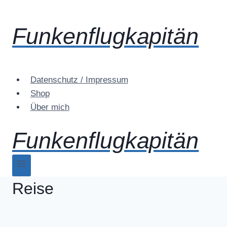
Zum
Inhalt
Funkenflugkapitän
springen
Datenschutz / Impressum
Shop
Über mich
Funkenflugkapitän
Reise