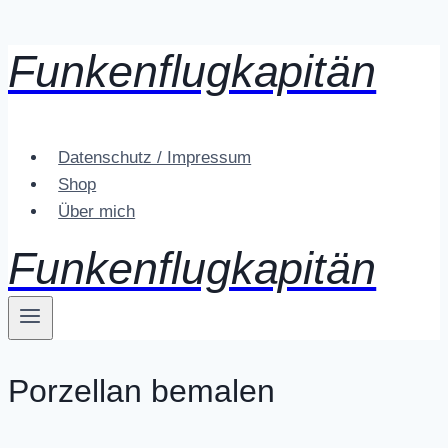
Funkenflugkapitän
Zum
Inhalt
springen
Datenschutz / Impressum
Shop
Über mich
Funkenflugkapitän
Porzellan bemalen