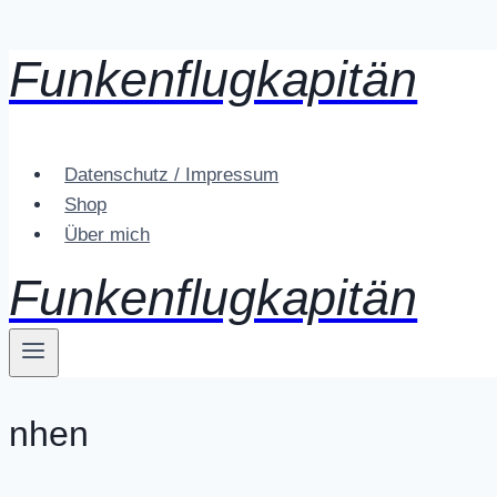
Funkenflugkapitän
Zum
Inhalt
springen
Datenschutz / Impressum
Shop
Über mich
Funkenflugkapitän
nhen