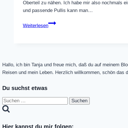
Oberteil zu nähen. Ich habe mir also nochmals e
und passende Pullis kann man…
Hosen
Weiterlesen
und
passende
Pullis
Hallo, ich bin Tanja und freue mich, daß du auf meinem Bl
Reisen und mein Leben. Herzlich willkommen, schön das d
Du suchst etwas
Suchen
nach:
Hier kannst du mir folgen: