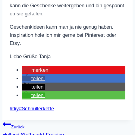
kann die Geschenke weitergeben und bin gespannt
ob sie gefallen.
Geschenkideen kann man ja nie genug haben.
Inspiration hole ich mir gerne bei Pinterest oder
Etsy.
Liebe Grüße Tanja
merken
teilen
teilen
teilen
Schlagworte:
#
diy
#
Schnullerkette
Beitragsnavigation
Zurück
Holland Stoffmarkt Freising