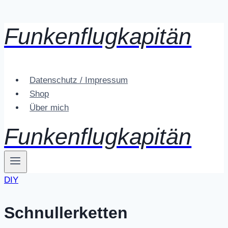
Funkenflugkapitän
Zum
Inhalt
springen
Datenschutz / Impressum
Shop
Über mich
Funkenflugkapitän
DIY
Schnullerketten