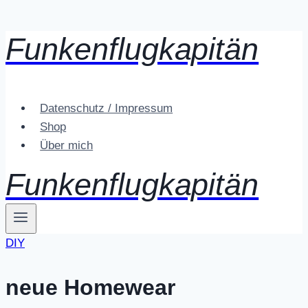
Funkenflugkapitän
Zum
Inhalt
springen
Datenschutz / Impressum
Shop
Über mich
Funkenflugkapitän
DIY
neue Homewear