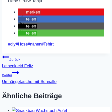
Liebe Grüße Tanja
merken
teilen
teilen
teilen
Schlagworte:
#
diy
#
Hose
#
nähen
#
Tshirt
Beitragsnavigation
Zurück
Leinenkleid Feliz
Weiter
Umhängetasche mit Schnalle
Ähnliche Beiträge