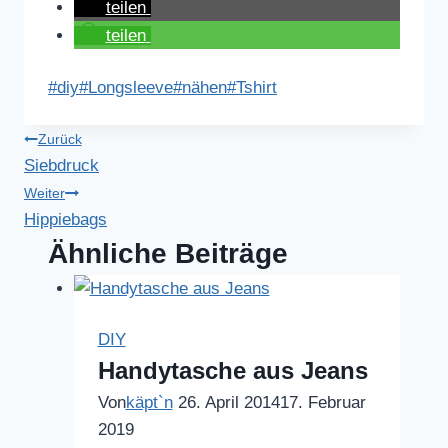
teilen
teilen
Schlagworte:
#
diy
#
Longsleeve
#
nähen
#
Tshirt
Beitragsnavigation
Zurück
Siebdruck
Weiter
Hippiebags
Ähnliche Beiträge
DIY
Handytasche aus Jeans
Von
käpt`n
26. April 2014
17. Februar
2019