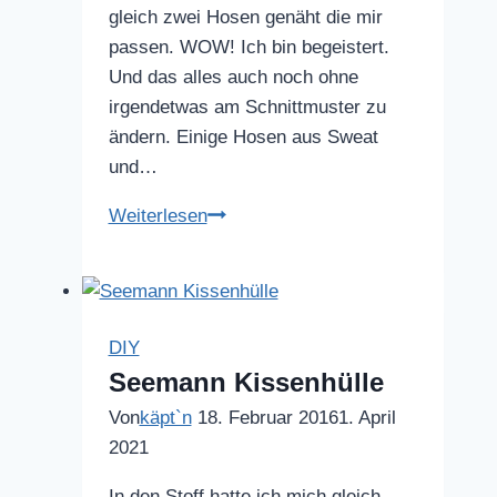
gleich zwei Hosen genäht die mir
passen. WOW! Ich bin begeistert.
Und das alles auch noch ohne
irgendetwas am Schnittmuster zu
ändern. Einige Hosen aus Sweat
und…
Hosen
Weiterlesen
die
mir
passen..
DIY
Seemann Kissenhülle
Von
käpt`n
18. Februar 2016
1. April
2021
In den Stoff hatte ich mich gleich