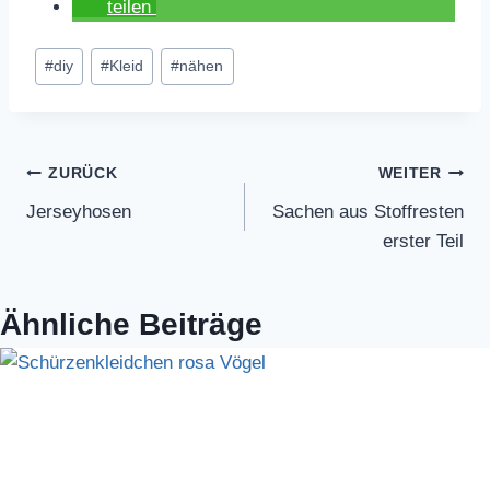
teilen
Schlagworte:
#
diy
#
Kleid
#
nähen
Beitragsnavigation
ZURÜCK
WEITER
Jerseyhosen
Sachen aus Stoffresten
erster Teil
Ähnliche Beiträge