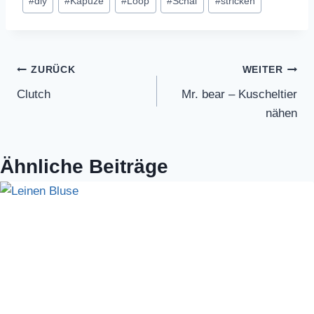
#
diy
#
Kapuze
#
Loop
#
Schal
#
stricken
Beitragsnavigation
ZURÜCK
WEITER
Clutch
Mr. bear – Kuscheltier
nähen
Ähnliche Beiträge