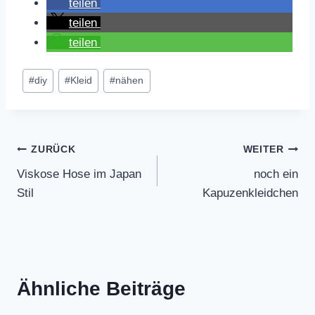
teilen
teilen
teilen
Schlagworte:
#
diy
#
Kleid
#
nähen
Beitragsnavigation
ZURÜCK
WEITER
Viskose Hose im Japan
noch ein
Stil
Kapuzenkleidchen
Ähnliche Beiträge