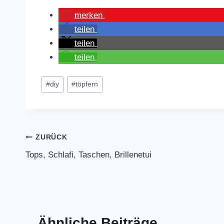
merken
teilen
teilen
teilen
Schlagworte:
#
diy
#
töpfern
Beitragsnavigation
ZURÜCK
Tops, Schlafi, Taschen, Brillenetui
Ähnliche Beiträge