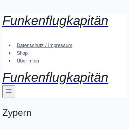
Funkenflugkapitän
Zum
Inhalt
springen
Datenschutz / Impressum
Shop
Über mich
Funkenflugkapitän
Zypern