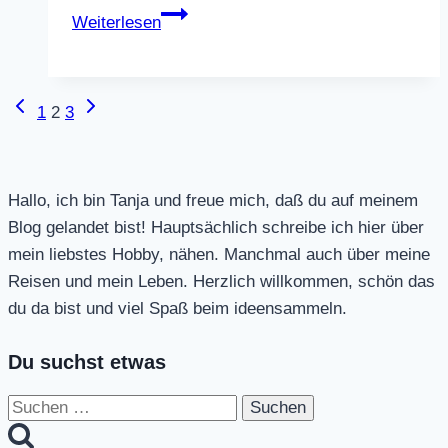
Bodenkissen
Weiterlesen
gehäkelt
aus
Zpagetti
Vorherige
Nächste
Seitennavigation
1
2
3
Seite
Seite
Hallo, ich bin Tanja und freue mich, daß du auf meinem
Blog gelandet bist! Hauptsächlich schreibe ich hier über
mein liebstes Hobby, nähen. Manchmal auch über meine
Reisen und mein Leben. Herzlich willkommen, schön das
du da bist und viel Spaß beim ideensammeln.
Du suchst etwas
Suchen
nach: