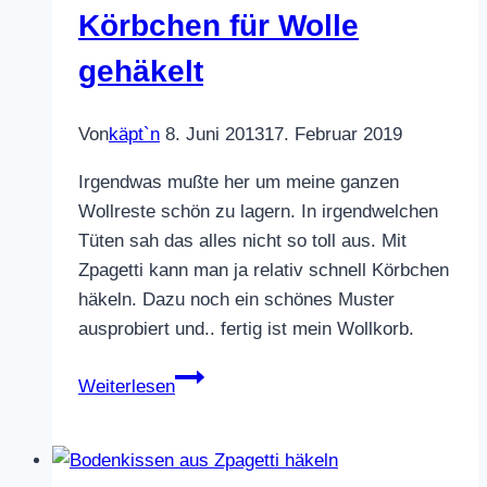
Körbchen für Wolle
gehäkelt
Von
käpt`n
8. Juni 2013
17. Februar 2019
Irgendwas mußte her um meine ganzen
Wollreste schön zu lagern. In irgendwelchen
Tüten sah das alles nicht so toll aus. Mit
Zpagetti kann man ja relativ schnell Körbchen
häkeln. Dazu noch ein schönes Muster
ausprobiert und.. fertig ist mein Wollkorb.
Körbchen
Weiterlesen
für
Wolle
gehäkelt