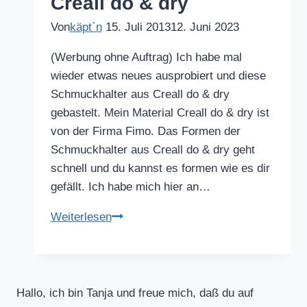
Creall do & dry
Von
käpt`n
15. Juli 2013
12. Juni 2023
(Werbung ohne Auftrag) Ich habe mal
wieder etwas neues ausprobiert und diese
Schmuckhalter aus Creall do & dry
gebastelt. Mein Material Creall do & dry ist
von der Firma Fimo. Das Formen der
Schmuckhalter aus Creall do & dry geht
schnell und du kannst es formen wie es dir
gefällt. Ich habe mich hier an…
Schmuckhalter
Weiterlesen
aus
Creall
do
&
Hallo, ich bin Tanja und freue mich, daß du auf