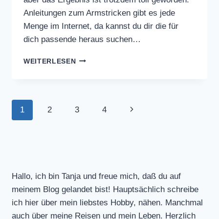
Anleitungen zum Armstricken gibt es jede
Menge im Internet, da kannst du dir die für
dich passende heraus suchen…
ARMSTRICKEN
WEITERLESEN
Seitennavigation
Nächste
1
2
3
4
Seite
Hallo, ich bin Tanja und freue mich, daß du auf
meinem Blog gelandet bist! Hauptsächlich schreibe
ich hier über mein liebstes Hobby, nähen. Manchmal
auch über meine Reisen und mein Leben. Herzlich