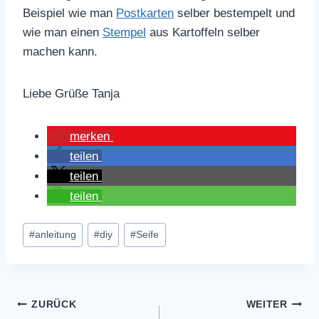
Beispiel wie man
Postkarten
selber bestempelt und
wie man einen
Stempel
aus Kartoffeln selber
machen kann.
Liebe Grüße Tanja
merken
teilen
teilen
teilen
Schlagworte:
#
anleitung
#
diy
#
Seife
Beitragsnavigation
ZURÜCK
WEITER