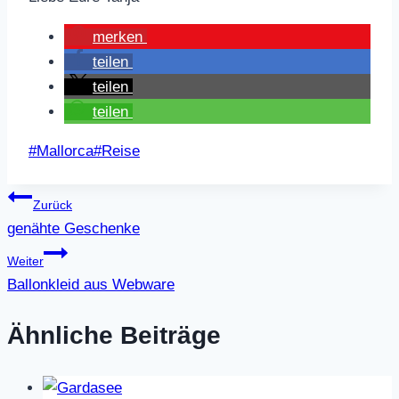
merken
teilen
teilen
teilen
Schlagworte:
#
Mallorca
#
Reise
Beitragsnavigation
Zurück
genähte Geschenke
Weiter
Ballonkleid aus Webware
Ähnliche Beiträge