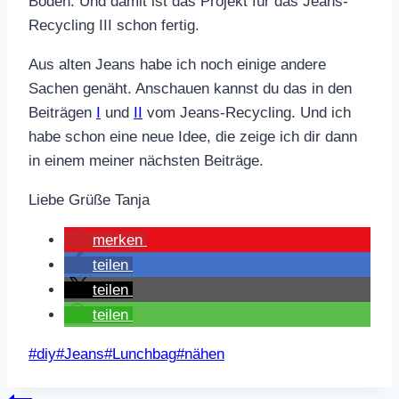
Boden. Und damit ist das Projekt für das Jeans-
Recycling III schon fertig.
Aus alten Jeans habe ich noch einige andere
Sachen genäht. Anschauen kannst du das in den
Beiträgen
I
und
II
vom Jeans-Recycling. Und ich
habe schon eine neue Idee, die zeige ich dir dann
in einem meiner nächsten Beiträge.
Liebe Grüße Tanja
merken
teilen
teilen
teilen
Schlagworte:
#
diy
#
Jeans
#
Lunchbag
#
nähen