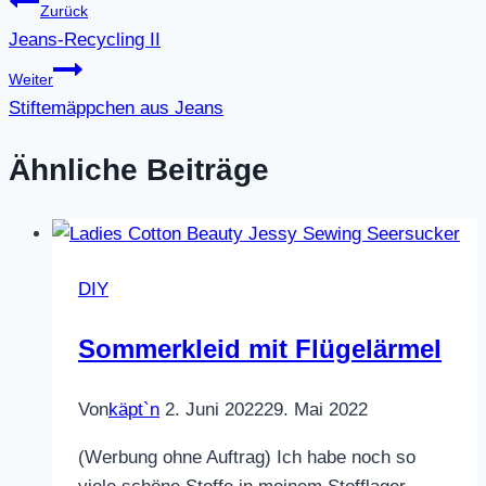
Beitragsnavigation
Zurück
Jeans-Recycling II
Weiter
Stiftemäppchen aus Jeans
Ähnliche Beiträge
DIY
Sommerkleid mit Flügelärmel
Von
käpt`n
2. Juni 2022
29. Mai 2022
(Werbung ohne Auftrag) Ich habe noch so