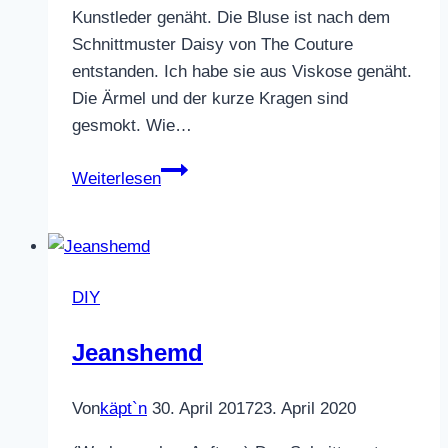
Kunstleder genäht. Die Bluse ist nach dem
Schnittmuster Daisy von The Couture
entstanden. Ich habe sie aus Viskose genäht.
Die Ärmel und der kurze Kragen sind
gesmokt. Wie…
Gesmokte
Weiterlesen
Bluse
und
ein
Hosenrock
DIY
aus
Kunstleder
Jeanshemd
Von
käpt`n
30. April 2017
23. April 2020