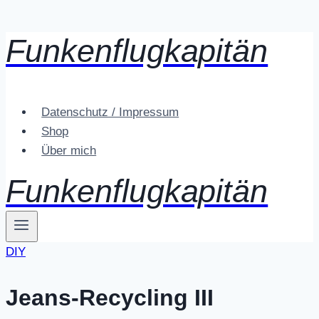
Funkenflugkapitän
Zum
Inhalt
springen
Datenschutz / Impressum
Shop
Über mich
Funkenflugkapitän
DIY
Jeans-Recycling III