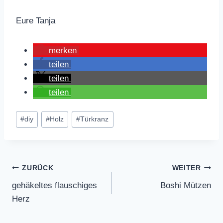
Eure Tanja
merken
teilen
teilen
teilen
Schlagworte:
#
diy
#
Holz
#
Türkranz
Beitragsnavigation
ZURÜCK
WEITER
gehäkeltes flauschiges
Boshi Mützen
Herz