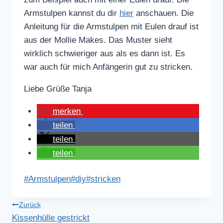
Armstulpen kannst du dir
hier
anschauen. Die
Anleitung für die Armstulpen mit Eulen drauf ist
aus der Mollie Makes. Das Muster sieht
wirklich schwieriger aus als es dann ist. Es
war auch für mich Anfängerin gut zu stricken.
Liebe Grüße Tanja
merken
teilen
teilen
teilen
Schlagworte:
#
Armstulpen
#
diy
#
stricken
Beitragsnavigation
Zurück
Kissenhülle gestrickt