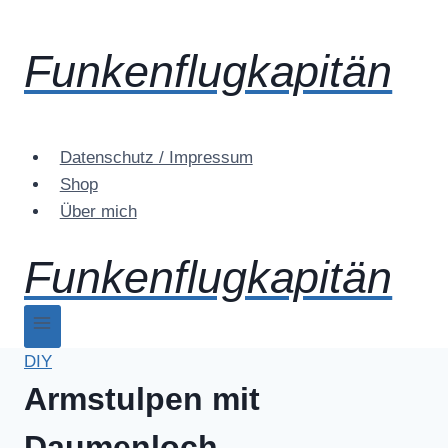
Zum
Inhalt
Funkenflugkapitän
springen
Datenschutz / Impressum
Shop
Über mich
Funkenflugkapitän
DIY
Armstulpen mit
Daumenloch