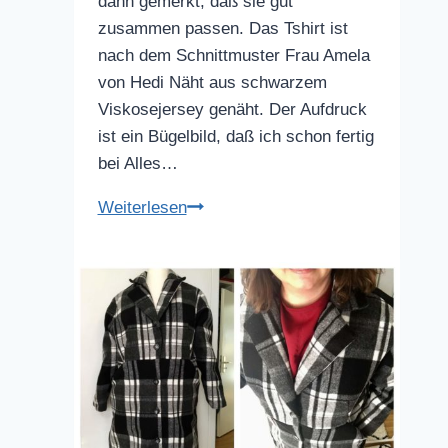
dann gemerkt, daß sie gut
zusammen passen. Das Tshirt ist
nach dem Schnittmuster Frau Amela
von Hedi Näht aus schwarzem
Viskosejersey genäht. Der Aufdruck
ist ein Bügelbild, daß ich schon fertig
bei Alles…
Tshirt
Weiterlesen
mit
Aufdruck
und
Leinenrock