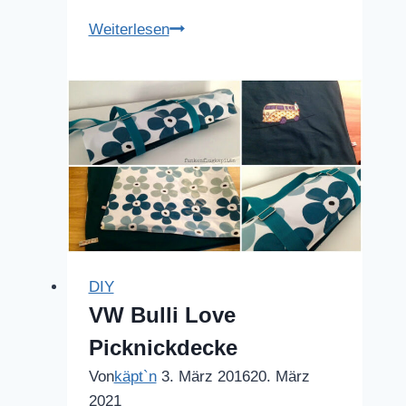
Mantel
Weiterlesen
Tiffany
DIY
VW Bulli Love
Picknickdecke
Von
käpt`n
3. März 2016
20. März
2021